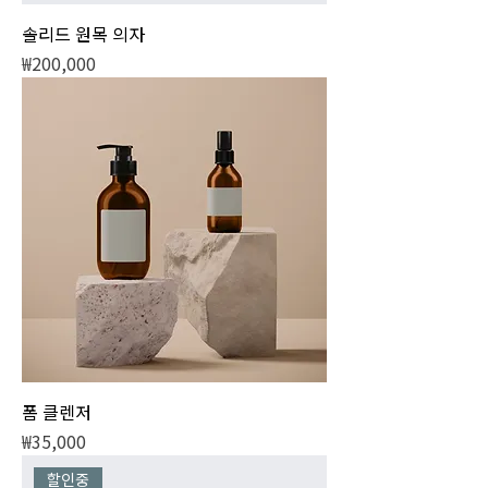
솔리드 원목 의자
가격
₩200,000
폼 클렌저
가격
₩35,000
할인중