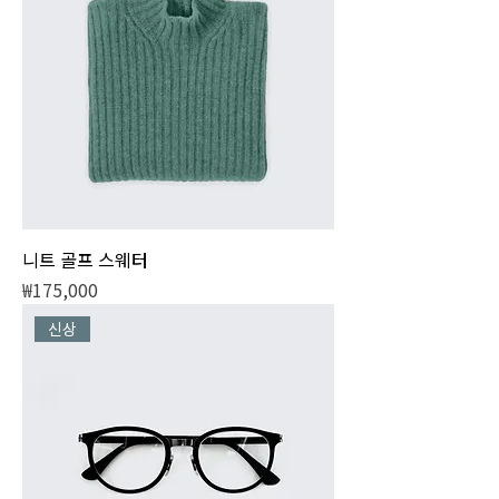
니트 골프 스웨터
가격
₩175,000
신상