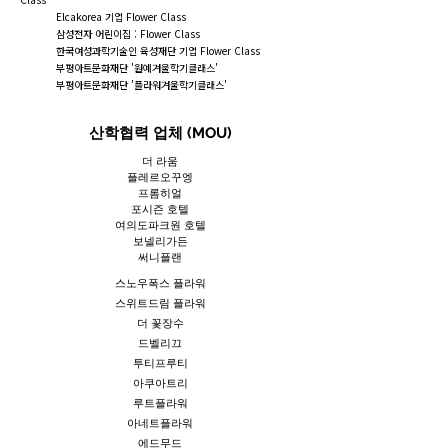
Class
Elcakorea 기업 Flower Class
삼성전자 어린이집 : Flower Class
한국여성과학기술인 육성재단 기업
Flower Class
부평아트문화재단 '원예겨울학기클래스'
부평아트문화재단 '플라워겨울학기클래스'
산학협력 업체 (MOU)
더 라움
플레르오꾸엥
프롬히얼
포시즌 호텔
​여의도파크원 호텔
보넬리가든
​써니플랜
스노우폭스 플라워
스위트드림 플라워
더 꽃장수
드벨리끄
투티프루티
아쿠아트리
​루트플라워
아네트플라워
에드무드