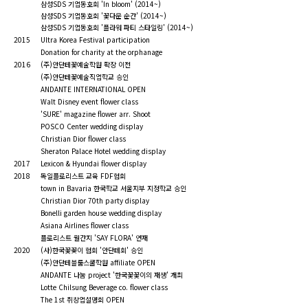
삼성SDS 기업동호회 'In bloom' (2014~)
삼성SDS 기업동호회 '꽃다운 순간' (2014~)
삼성SDS 기업동호회 '플라워 파티 스타일링' (2014~)
2015 Ultra Korea Festival participation
Donation for charity at the orphanage
2016 (주)안단테꽃예술학원 확장 이전
(주)안단테꽃예술직업학교 승인
ANDANTE INTERNATIONAL OPEN
Walt Disney event flower class
'SURE' magazine flower arr. Shoot
POSCO Center wedding display
Christian Dior flower class
Sheraton Palace Hotel wedding display
2017 Lexicon & Hyundai flower display
2018 독일플로리스트 교육 FDF협회
town in Bavaria 한국학교 서울지부 지정학교 승인
Christian Dior 70th party display
Bonelli garden house wedding display
Asiana Airlines flower class
플로리스트 월간지 'SAY FLORA' 연재
2020 (사)한국꽃꽂이 협회 '안단테회' 승인
(주)안단테블룸스쿨학원 affiliate OPEN
ANDANTE 나눔 project '한국꽃꽃이의 재생' 개최
Lotte Chilsung Beverage co. flower class
The 1st 취창업설명회 OPEN