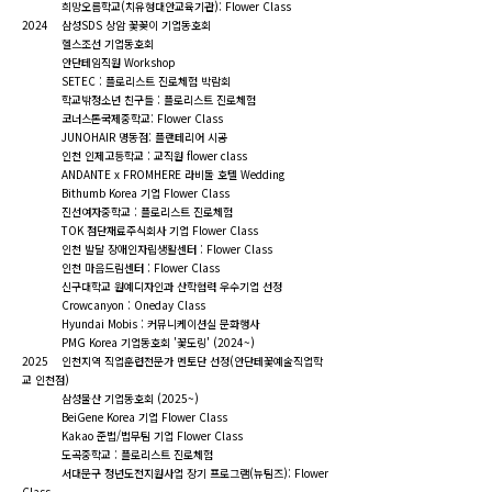
희망오름학교(치유형대안교육기관):
Flower Class
2024 삼성SDS 상암 꽃꽂이 기업동호회
헬스조선 기업동호회
안단테임직원 Workshop
SETEC : 플로리스트 진로체험 박람회
학교밖청소년 친구들 : 플로리스트 진로체험
코너스톤국제중학교:
Flower Class
JUNOHAIR 명동점: 플랜테리어 시공
인천 인제고등학교 : 교직원 flower class
ANDANTE x FROMHERE 라비돌 호텔 Wedding
Bithumb Korea 기업 Flower Class
진선여자중학교 : 플로리스트 진로체험
TOK 첨단재료주식회사 기업 Flower Class
인천 발달 장애인자립생활센터 : Flower Class
인천 마음드림센터 :
Flower Class
신구대학교 원예디자인과 산학협력 우수기업 선정
Crowcanyon : Oneday Class
Hyundai Mobis : 커뮤니케이션실 문화행사
PMG Korea 기업동호회 '꽃도링' (2024~)
2025 인천지역 직업훈련전문가 멘토단 선정(안단테꽃예술직업학
교 인천점)
삼성물산 기업동호회 (2025~)
BeiGene Korea 기업 Flower Class
Kakao 준법/법무팀 기업 Flower Class
도곡중학교 : 플로리스트 진로체험
서대문구 청년도전지원사업 장기 프로그램(뉴팀즈):
Flower