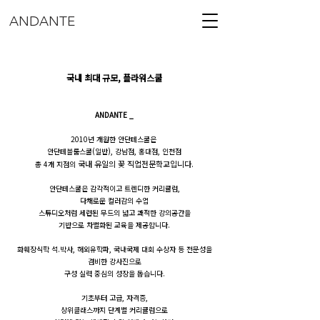
ANDANTE
국내 최대 규모, 플라워스쿨
ANDANTE _
2010년 개원한 안단테스쿨은
안단테블룸스쿨(일반), 강남점, 홍대점, 인천점
국내 유일의 꽃 직업전문학교입니다.
총 4개 지점의
안단테스쿨은 감각적이고 트렌디한 커리큘럼,
다채로운 컬러감의 수업
스튜디오처럼 세련된 무드의 넓고 쾌적한 강의공간을
기반으로 차별화된 교육을 제공합니다.
화훼장식학 석.박사, 해외유학파, 국내국제 대회 수상자 등 전문성을
겸비한 강사진으로
구성 실력 중심의 성장을 돕습니다.
기초부터 고급, 자격증,
상위클래스까지 단계별 커리큘럼으로