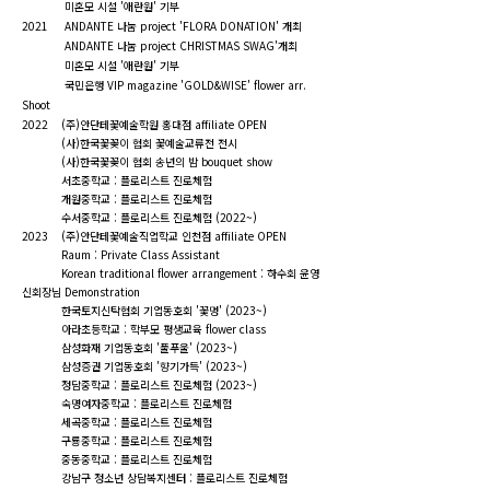
미혼모 시설 '애란원' 기부
2021 ANDANTE 나눔 project 'FLORA DONATION' 개최
ANDANTE 나눔 project CHRISTMAS SWAG'개최
미혼모 시설 '애란원' 기부
국민은행 VIP magazine 'GOLD&WISE' flower arr.
Shoot
2022
(주)안단테꽃예술학원 홍대점 affiliate OPEN
(사)한국꽃꽂이 협회 꽃예술교류전 전시
(사)한국꽃꽂이 협회 송년의 밤 bouquet show
서초중학교 : 플로리스트 진로체험
개원중학교 : 플로리스트 진로체험
수서중학교 : 플로리스트 진로체험 (2022~)
2023 (주)안단테꽃예술직업학교 인천점 affiliate OPEN
Raum : Private Class Assistant
Korean traditional flower arrangement : 하수회 윤영
신회장님 Demonstration
한국토지신탁협회 기업동호회 '꽃멍' (2023~)
아라초등학교 : 학부모 평생교육 flower class
삼성화재 기업동호회 '풀푸울' (2023~)
삼성증권 기업동호회 '향기가득' (2023~)
청담중학교 : 플로리스트 진로체험 (2023~)
숙명여자중학교 : 플로리스트 진로체험
세곡중학교 : 플로리스트 진로체험
구룡중학교 : 플로리스트 진로체험
중동중학교 : 플로리스트 진로체험
강남구 청소년 상담복지센터 : 플로리스트 진로체험