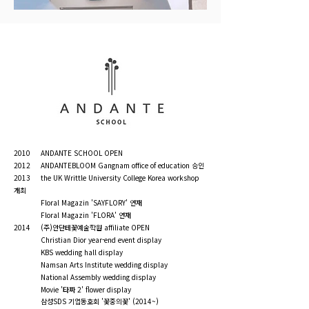
2010
ANDANTE SCHOOL OPEN
2012 ANDANTEBLOOM Gangnam office of education 승인
2013 the UK Writtle University College Korea workshop
개최
Floral Magazin 'SAYFLORY' 연재
Floral Magazin 'FLORA' 연재
2014 (주)안단테꽃예술학원 affiliate OPEN
Christian Dior year-end event display
KBS wedding hall display
Namsan Arts Institute wedding display
National Assembly wedding display
Movie '타짜 2' flower display
삼성SDS 기업동호회 '꽃중의꽃' (2014~)